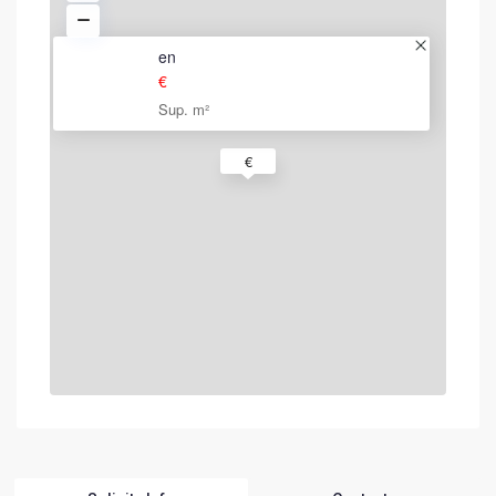
en
€
Sup. m²
€