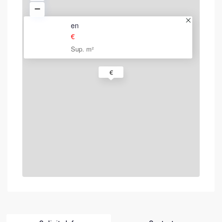
en
€
Sup. m²
€